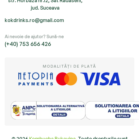
str. Horbaza nr.12, Sat Radaseni,
jud. Suceava
kokdrinks.ro@gmail.com
Ai nevoie de ajutor? Sună-ne
(+40) 753 656 426
MODALITĂȚI DE PLATĂ
© 2026
Kombucha Bukovina.
Toate drepturile sunt