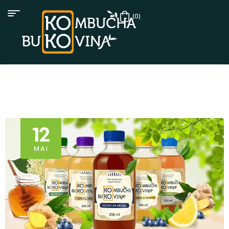
(0)
12
MAI