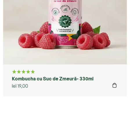
Kombucha cu Suc de Zmeură- 330ml
Evaluat la
5.00
din 5
lei
19,00