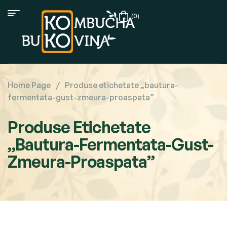
(0)
Home Page
/
Produse etichetate „bautura-
fermentata-gust-zmeura-proaspata”
Produse Etichetate
„bautura-Fermentata-Gust-
Zmeura-Proaspata”