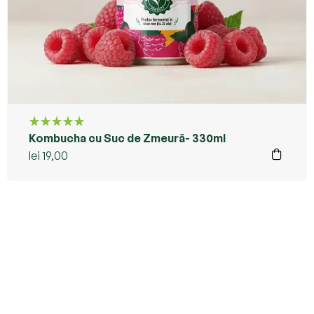
Kombucha cu Suc de Zmeură- 330ml
Evaluat la
5.00
din 5
lei
19,00