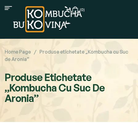
(0)
Home Page
/
Produse etichetate „Kombucha cu Suc
de Aronia”
Produse Etichetate
„Kombucha Cu Suc De
Aronia”