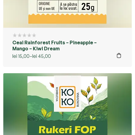
Ceai Rainforest Fruits – Pineapple –
Mango – Kiwi Dream
lei
15,00
–
lei
45,00