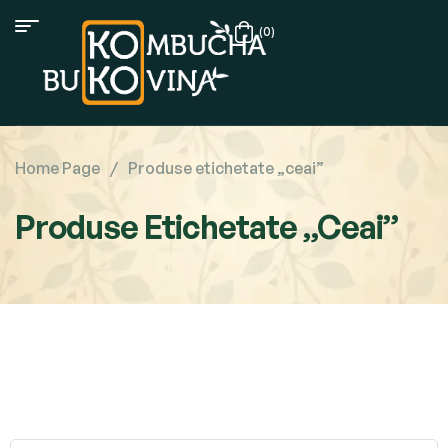
(0)
Home Page
/
Produse etichetate „ceai”
Produse Etichetate „ceai”