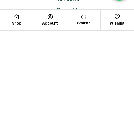
Promoții
Search
Shop
Account
Wishlist
UTILE
Contul meu
Politica de Confidențialitate
Termeni și Condiții
Livrare și Retur
SUPORT CLIENȚI
CONSTANTINEANU CIPRIAN PFA
str. Horbaza nr.12, Sat Radaseni,
jud. Suceava
kokdrinks.ro@gmail.com