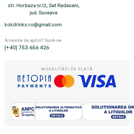
str. Horbaza nr.12, Sat Radaseni,
jud. Suceava
kokdrinks.ro@gmail.com
Ai nevoie de ajutor? Sună-ne
(+40) 753 656 426
MODALITĂȚI DE PLATĂ