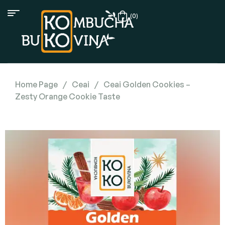
(0)
Home Page
/
Ceai
/
Ceai Golden Cookies –
Zesty Orange Cookie Taste