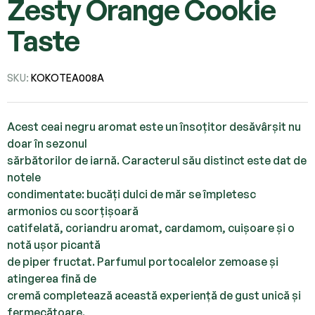
Zesty Orange Cookie
Taste
SKU:
KOKOTEA008A
Acest ceai negru aromat este un însoțitor desăvârșit nu
doar în sezonul
sărbătorilor de iarnă. Caracterul său distinct este dat de
notele
condimentate: bucăți dulci de măr se împletesc
armonios cu scorțișoară
catifelată, coriandru aromat, cardamom, cuișoare și o
notă ușor picantă
de piper fructat. Parfumul portocalelor zemoase și
atingerea fină de
cremă completează această experiență de gust unică și
fermecătoare.