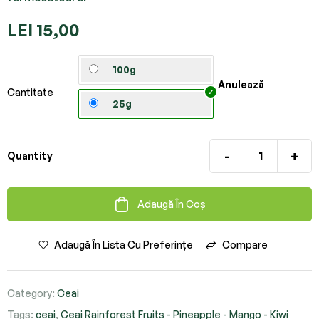
LEI
15,00
100g
Anulează
Cantitate
25g
-
+
Quantity
Adaugă În Coș
Adaugă În Lista Cu Preferințe
Compare
Category:
Ceai
Tags:
ceai
,
Ceai Rainforest Fruits - Pineapple - Mango - Kiwi