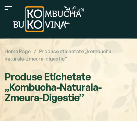
(0)
Home Page
/
Produse etichetate „kombucha-
naturala-zmeura-digestie”
Produse Etichetate
„kombucha-Naturala-
Zmeura-Digestie”