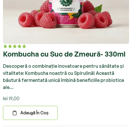
Kombucha cu Suc de Zmeură- 330ml
Evaluat la
5.00
din 5
Descoperă o combinație inovatoare pentru sănătate și
vitalitate: Kombucha noastră cu Spirulină! Această
băutură fermentată unică îmbină beneficiile probiotice
ale…
lei
19,00
Adaugă În Coș