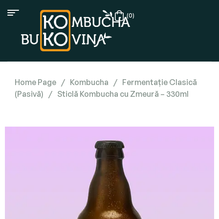
(0)
Home Page
/
Kombucha
/
Fermentație Clasică
(Pasivă)
/
Sticlă Kombucha cu Zmeură – 330ml