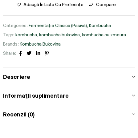
Adaugă În Lista Cu Preferințe
Compare
Categories:
Fermentație Clasică (Pasivă)
,
Kombucha
Tags:
kombucha
,
kombucha bukovina
,
kombucha cu zmeura
Brands:
Kombucha Bukovina
Share:
Facebook
Twitter
Linkedin
Pinterest
Descriere
Informații suplimentare
Recenzii (0)