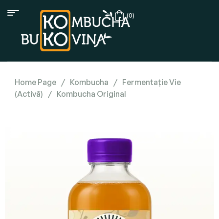
(0)
Home Page
/
Kombucha
/
Fermentație Vie
(Activă)
/
Kombucha Original