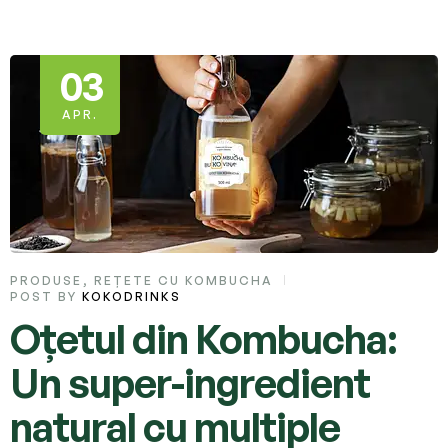
03
APR.
PRODUSE
,
REȚETE CU KOMBUCHA
POST BY
KOKODRINKS
Oțetul din Kombucha:
Un super-ingredient
natural cu multiple