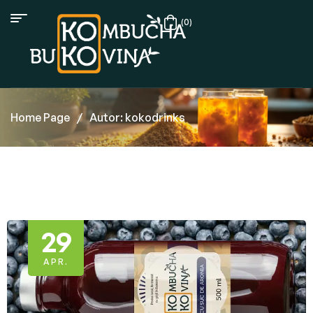
(0)
Home Page
/
Autor: kokodrinks
29
APR.