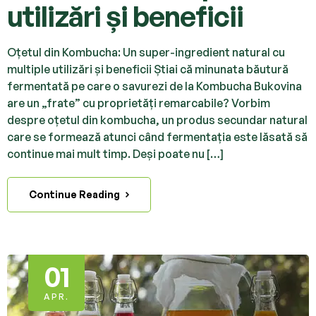
utilizări și beneficii
Oțetul din Kombucha: Un super-ingredient natural cu
multiple utilizări și beneficii Știai că minunata băutură
fermentată pe care o savurezi de la Kombucha Bukovina
are un „frate” cu proprietăți remarcabile? Vorbim
despre oțetul din kombucha, un produs secundar natural
care se formează atunci când fermentația este lăsată să
continue mai mult timp. Deși poate nu […]
Continue Reading
01
APR.