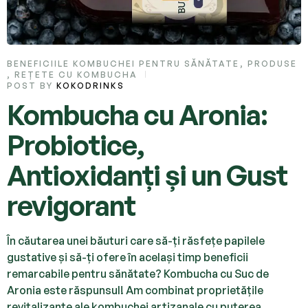
BENEFICIILE KOMBUCHEI PENTRU SĂNĂTATE
,
PRODUSE
,
REȚETE CU KOMBUCHA
POST BY
KOKODRINKS
Kombucha cu Aronia:
Probiotice,
Antioxidanți și un Gust
revigorant
În căutarea unei băuturi care să-ți răsfețe papilele
gustative și să-ți ofere în același timp beneficii
remarcabile pentru sănătate? Kombucha cu Suc de
Aronia este răspunsul! Am combinat proprietățile
revitalizante ale kombuchei artizanale cu puterea