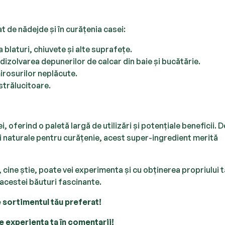
at de nădejde și în curățenia casei:
 blaturi, chiuvete și alte suprafețe.
 dizolvarea depunerilor de calcar din baie și bucătărie.
irosurilor neplăcute.
strălucitoare.
oferind o paletă largă de utilizări și potențiale beneficii. D
ii naturale pentru curățenie, acest super-ingredient merită
cine știe, poate vei experimenta și cu obținerea propriului 
 acestei băuturi fascinante.
sortimentul tău preferat!
 experiența ta în comentarii!