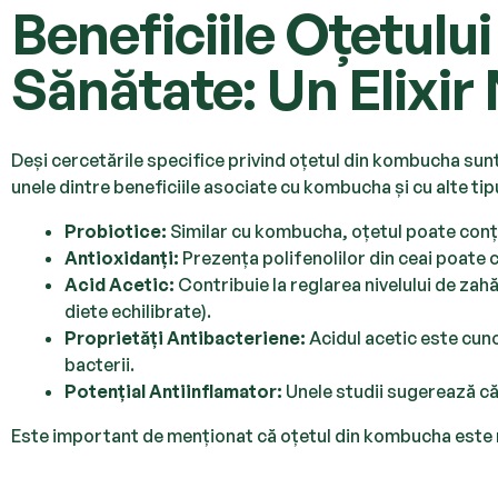
Beneficiile Oțetul
Sănătate: Un Elixir
Deși cercetările specifice privind oțetul din kombucha sun
unele dintre beneficiile asociate cu kombucha și cu alte tip
Probiotice:
Similar cu kombucha, oțetul poate conți
Antioxidanți:
Prezența polifenolilor din ceai poate c
Acid Acetic:
Contribuie la reglarea nivelului de zahă
diete echilibrate).
Proprietăți Antibacteriene:
Acidul acetic este cun
bacterii.
Potențial Antiinflamator:
Unele studii sugerează că
Este important de menționat că oțetul din kombucha este m