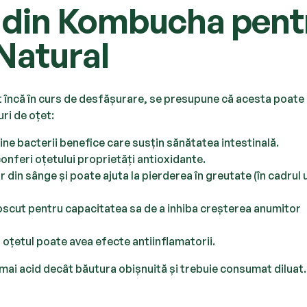
ui din Kombucha pent
 Natural
t încă în curs de desfășurare, se presupune că acesta poate 
uri de oțet:
ne bacterii benefice care susțin sănătatea intestinală.
onferi oțetului proprietăți antioxidante.
r din sânge și poate ajuta la pierderea în greutate (în cadrul 
oscut pentru capacitatea sa de a inhiba creșterea anumitor
 oțetul poate avea efecte antiinflamatorii.
ai acid decât băutura obișnuită și trebuie consumat diluat.