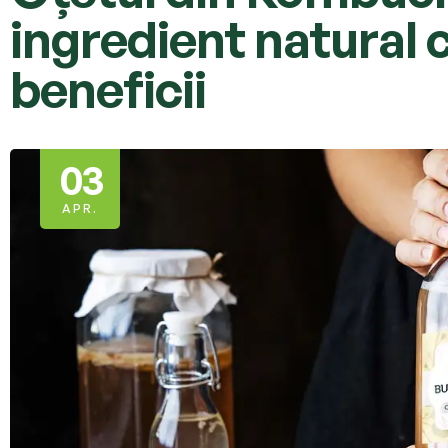
ingredient natural cu
beneficii
03
APR.