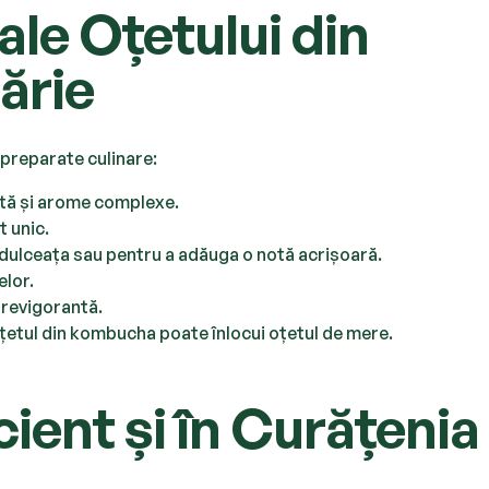
 ale Oțetului din
ărie
preparate culinare:
ută și arome complexe.
t unic.
a dulceața sau pentru a adăuga o notă acrișoară.
lor.
 revigorantă.
oțetul din kombucha poate înlocui oțetul de mere.
cient și în Curățenia