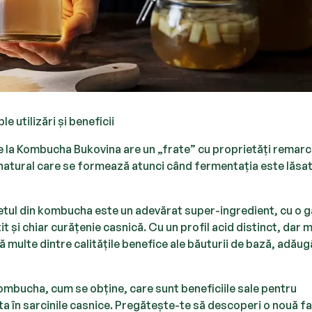
 utilizări și beneficii
e la Kombucha Bukovina are un „frate” cu proprietăți remarc
natural care se formează atunci când fermentația este lăsa
oțetul din kombucha este un adevărat super-ingredient, cu o 
it și chiar curățenie casnică. Cu un profil acid distinct, dar m
multe dintre calitățile benefice ale băuturii de bază, adăug
kombucha, cum se obține, care sunt beneficiile sale pentru
uta în sarcinile casnice. Pregătește-te să descoperi o nouă f