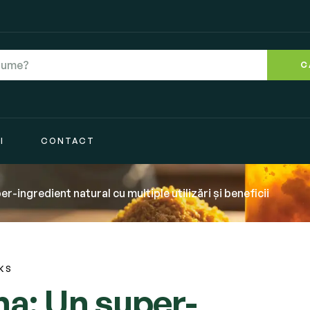
C
I
CONTACT
-ingredient natural cu multiple utilizări și beneficii
KS
a: Un super-