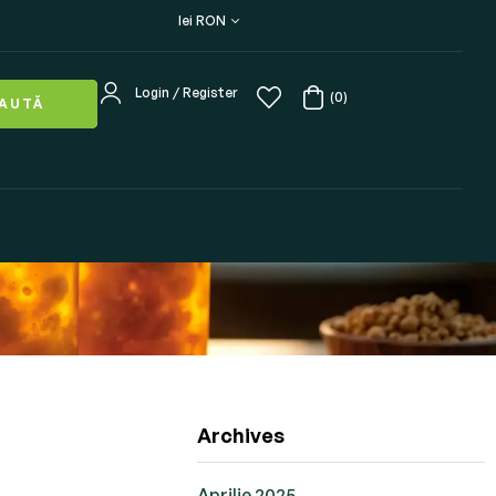
lei RON
Login / Register
(0)
AUTĂ
Archives
Aprilie 2025