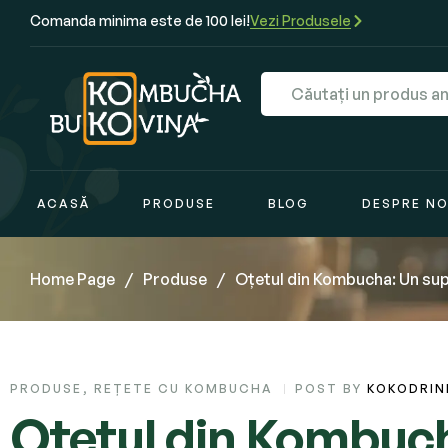
Comanda minima este de 100 lei!
Vezi Produsele
ACASĂ
PRODUSE
BLOG
DESPRE NO
Home Page
/
Produse
/
Oțetul din Kombucha: Un super
PRODUSE
,
REȚETE CU KOMBUCHA
POST BY
KOKODRIN
Oțetul din Kombuch