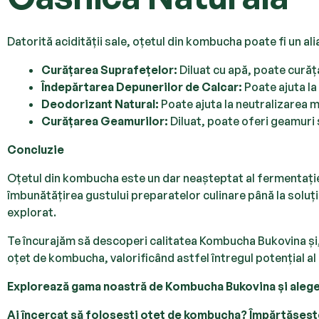
Datorită acidității sale, oțetul din kombucha poate fi un ali
Curățarea Suprafețelor:
Diluat cu apă, poate curăța
Îndepărtarea Depunerilor de Calcar:
Poate ajuta la
Deodorizant Natural:
Poate ajuta la neutralizarea m
Curățarea Geamurilor:
Diluat, poate oferi geamuri 
Concluzie
Oțetul din kombucha este un dar neașteptat al fermentației, 
îmbunătățirea gustului preparatelor culinare până la soluț
explorat.
Te încurajăm să descoperi calitatea Kombucha Bukovina și, 
oțet de kombucha, valorificând astfel întregul potențial al
Explorează gama noastră de Kombucha Bukovina și alege 
Ai încercat să folosești oțet de kombucha? Împărtășește