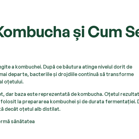
 Kombucha și Cum S
gite a kombuchei. După ce băutura atinge nivelul dorit de
ai departe, bacteriile și drojdiile continuă să transforme
l oțetului.
oțet, dar baza este reprezentată de kombucha. Oțetul rezultat
ai folosit la prepararea kombuchei și de durata fermentației. 
 decât oțetul alb distilat.
ormă sănătatea