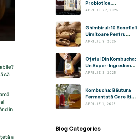
Probiotice,
Antioxidanți Și Un
APRILIE 29, 2025
Gust Revigorant
Ghimbirul: 10 Beneficii
Uimitoare Pentru
Sănătatea Ta
APRILIE 3, 2025
(Dovedite Științific)
Oțetul Din Kombucha:
Un Super-Ingredient
abile?
Natural Cu Multiple
APRILIE 3, 2025
tă să
Utilizări Și Beneficii
Kombucha: Băutura
gamă
Fermentată Care Iți
ai
Transformă
APRILIE 1, 2025
ând în
Sănătatea
Blog Categories
ațetă a