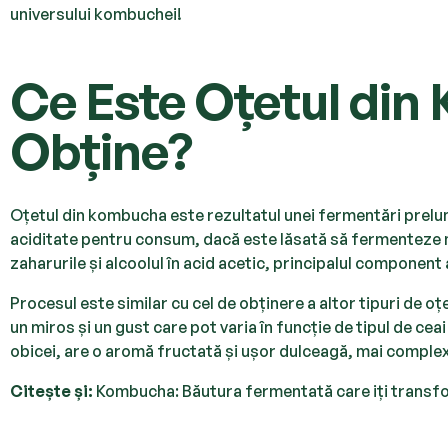
universului kombuchei!
Ce Este Oțetul din
Obține?
Oțetul din kombucha este rezultatul unei fermentări prelun
aciditate pentru consum, dacă este lăsată să fermenteze m
zaharurile și alcoolul în acid acetic, principalul component a
Procesul este similar cu cel de obținere a altor tipuri de 
un miros și un gust care pot varia în funcție de tipul de ce
obicei, are o aromă fructată și ușor dulceagă, mai complexă
Cite
ș
te și:
Kombucha: Băutura fermentată care iți transf