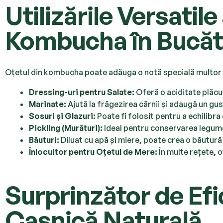
Utilizările Versatile
Kombucha în Bucăt
Oțetul din kombucha poate adăuga o notă specială multor 
Dressing-uri pentru Salate:
Oferă o aciditate plăc
Marinate:
Ajută la frăgezirea cărnii și adaugă un gus
Sosuri și Glazuri:
Poate fi folosit pentru a echilibr
Pickling (Murături):
Ideal pentru conservarea legume
Băuturi:
Diluat cu apă și miere, poate crea o băutură
Înlocuitor pentru Oțetul de Mere:
În multe rețete, 
Surprinzător de Efi
Casnică Naturală