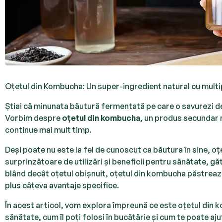
Oțetul din Kombucha: Un super-ingredient natural cu multiple
Știai că minunata băutură fermentată pe care o savurezi d
Vorbim despre
oțetul din kombucha
, un produs secundar 
continue mai mult timp.
Deși poate nu este la fel de cunoscut ca băutura în sine, 
surprinzătoare de utilizări și beneficii pentru sănătate, găt
blând decât oțetul obișnuit, oțetul din kombucha păstrează 
plus câteva avantaje specifice.
În acest articol, vom explora împreună ce este oțetul din 
sănătate, cum îl poți folosi în bucătărie și cum te poate aj