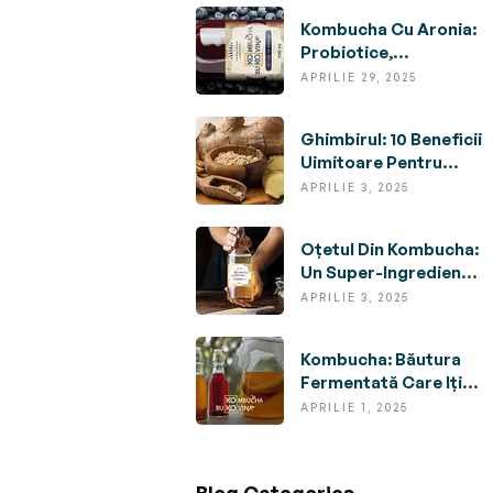
Kombucha Cu Aronia:
Probiotice,
Antioxidanți Și Un
APRILIE 29, 2025
Gust Revigorant
Ghimbirul: 10 Beneficii
Uimitoare Pentru
Sănătatea Ta
APRILIE 3, 2025
(Dovedite Științific)
Oțetul Din Kombucha:
Un Super-Ingredient
Natural Cu Multiple
APRILIE 3, 2025
Utilizări Și Beneficii
Kombucha: Băutura
Fermentată Care Iți
Transformă
APRILIE 1, 2025
Sănătatea