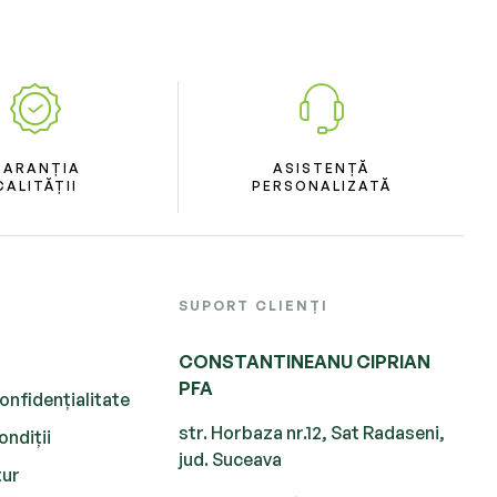
GARANȚIA
ASISTENȚĂ
CALITĂȚII
PERSONALIZATĂ
SUPORT CLIENȚI
CONSTANTINEANU CIPRIAN
PFA
onfidențialitate
str. Horbaza nr.12, Sat Radaseni,
ondiții
jud. Suceava
tur