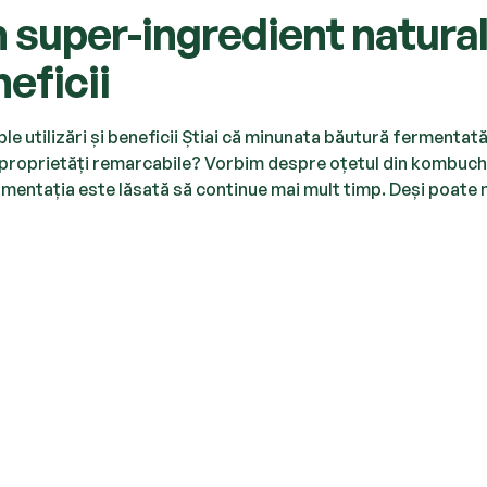
 super-ingredient natura
neficii
e utilizări și beneficii Știai că minunata băutură fermentat
 proprietăți remarcabile? Vorbim despre oțetul din kombuch
entația este lăsată să continue mai mult timp. Deși poate 