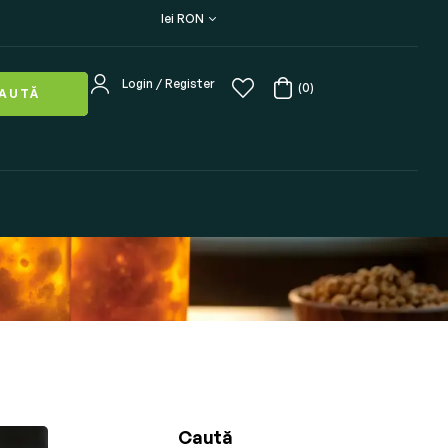
lei RON
Login / Register
(0)
AUTĂ
Caută