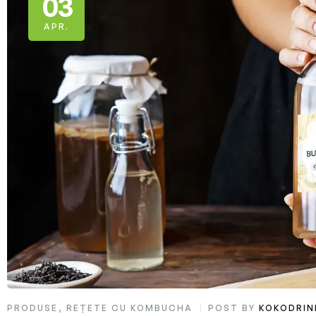
03
APR.
PRODUSE
,
REȚETE CU KOMBUCHA
POST BY
KOKODRIN