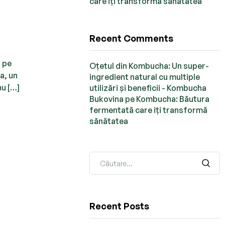
care iți transformă sănătatea
l
Recent Comments
ă pe
Oțetul din Kombucha: Un super-
a, un
ingredient natural cu multiple
nu […]
utilizări și beneficii - Kombucha
Bukovina
pe
Kombucha: Băutura
fermentată care iți transformă
sănătatea
Recent Posts