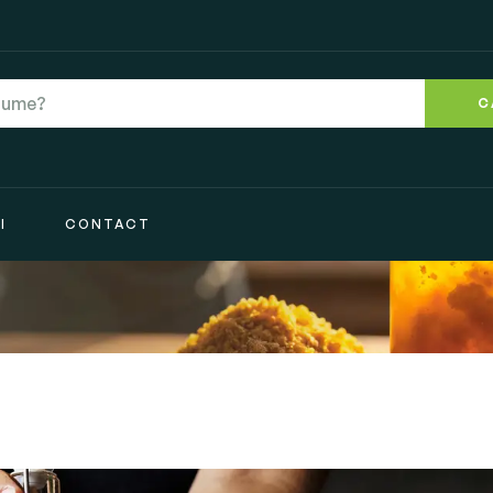
C
I
CONTACT
”