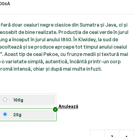
lei
45,00
006A
lei
45,00
feră doar ceaiuri negre clasice din Sumatra și Java, ci și
deosebit de bine realizate. Producția de ceai verde în jurul
ng a început în jurul anului 1850. În Kiwidey, la sud de
ecoltează și se produce aproape tot timpul anului ceaiul
 Acest tip de ceai Pekoe, cu frunze medii și textură mai
 o varietate simplă, autentică, încântă printr-un corp
aromă intensă, chiar și după mai multe infuzii.
100g
Anulează
25g
-
+