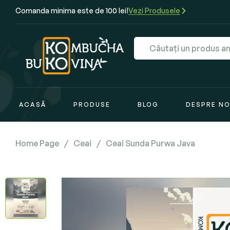
Comanda minima este de 100 lei!
Vezi Produsele
ACASĂ
PRODUSE
BLOG
DESPRE NO
Home Page
/
Ceai
/
Ceai Sunda Purwa Java