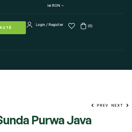
lei RON
Login / Register
(0)
AUTĂ
PREV
NEXT
Sunda Purwa Java
lei
15,00
–
lei
15,00
–