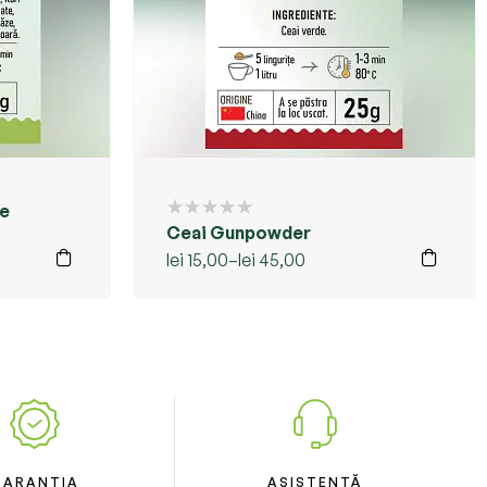
le
Ceai Gunpowder
lei
15,00
–
lei
45,00
GARANȚIA
ASISTENȚĂ