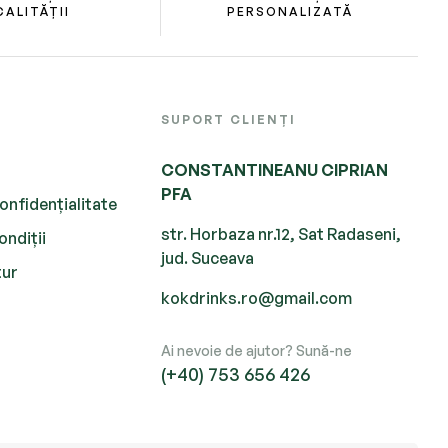
CALITĂȚII
PERSONALIZATĂ
SUPORT CLIENȚI
CONSTANTINEANU CIPRIAN
PFA
onfidențialitate
str. Horbaza nr.12, Sat Radaseni,
ondiții
jud. Suceava
tur
kokdrinks.ro@gmail.com
Ai nevoie de ajutor? Sună-ne
(+40) 753 656 426