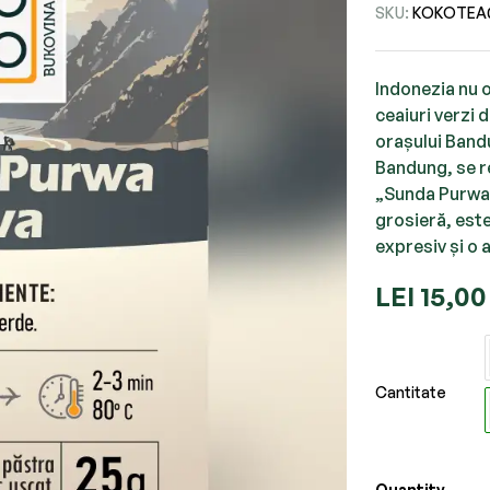
SKU:
KOKOTEA
Indonezia nu o
ceaiuri verzi 
orașului Bandu
Bandung, se r
„Sunda Purwa”.
grosieră, este
expresiv și o 
LEI
15,00
Cantitate
Quantity