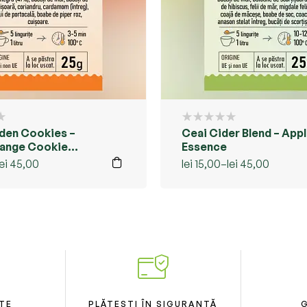
den Cookies –
Ceai Cider Blend – App
range Cookie
Essence
lei
45,00
lei
15,00
–
lei
45,00
TE
PLĂTEȘTI ÎN SIGURANȚĂ