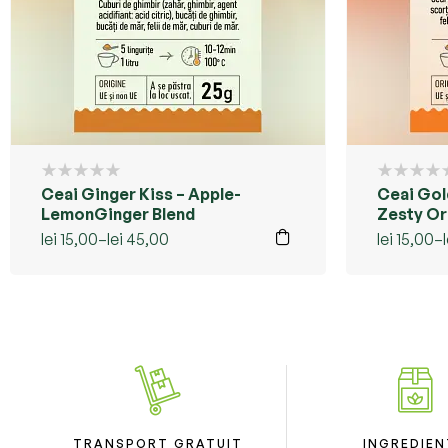
Ceai Ginger Kiss – Apple-
Ceai Gol
LemonGinger Blend
Zesty O
Taste
lei
15,00
–
lei
45,00
lei
15,00
–
TRANSPORT GRATUIT
INGREDIEN