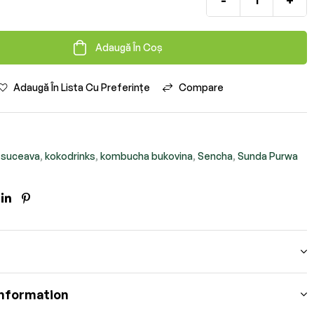
Adaugă În Coș
Adaugă În Lista Cu Preferințe
Compare
 suceava
,
kokodrinks
,
kombucha bukovina
,
Sencha
,
Sunda Purwa
ook
itter
Linkedin
Pinterest
information